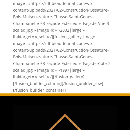
image= »https://rdl-beaudonnat.com/wp-
content/uploads/2021/02/Construction-Ossature-
Bois-Maison-Nature-Chasse-Saint-Genès-
Champanelle-63-Façade-Extérieure-Façade-Vue-3-
scaled.jpg » image_id= »2002|large »
linktarget= »_self » /][fusion_gallery_image
image= »https://rdl-beaudonnat.com/wp-
content/uploads/2021/02/Construction-Ossature-
Bois-Maison-Nature-Chasse-Saint-Genès-
Champanelle-63-Façade-Extérieure-Façade-Côté-2-
scaled.jpg » image_id= »1997|large »
linktarget= »_self » /][/fusion_gallery]
[/fusion_builder_column][/fusion_builder_row]
[/fusion_builder_container]