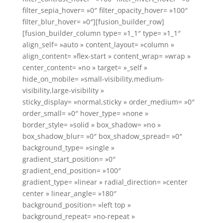
filter_sepia_hover= »0″ filter_opacity_hover= »100″
filter_blur_hover= »0″][fusion_builder_row]
[fusion_builder_column type= »1_1″ type= »1_1″
align_self= »auto » content_layout= »column »
align_content= »flex-start » content_wrap= »wrap »
center_content= »no » target= »_self »
hide_on_mobile= »small-visibility,medium-
visibility,large-visibility »
sticky_display= »normal,sticky » order_medium= »0″
order_small= »0″ hover_type= »none »
border_style= »solid » box_shadow= »no »
box_shadow_blur= »0″ box_shadow_spread= »0″
background_type= »single »
gradient_start_position= »0″
gradient_end_position= »100″
gradient_type= »linear » radial_direction= »center
center » linear_angle= »180″
background_position= »left top »
background_repeat= »no-repeat »