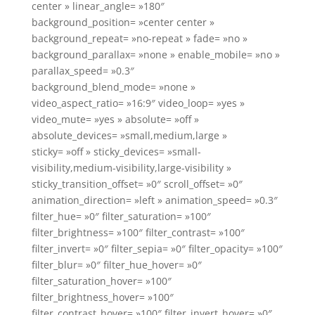
center » linear_angle= »180″
background_position= »center center »
background_repeat= »no-repeat » fade= »no »
background_parallax= »none » enable_mobile= »no »
parallax_speed= »0.3″
background_blend_mode= »none »
video_aspect_ratio= »16:9″ video_loop= »yes »
video_mute= »yes » absolute= »off »
absolute_devices= »small,medium,large »
sticky= »off » sticky_devices= »small-
visibility,medium-visibility,large-visibility »
sticky_transition_offset= »0″ scroll_offset= »0″
animation_direction= »left » animation_speed= »0.3″
filter_hue= »0″ filter_saturation= »100″
filter_brightness= »100″ filter_contrast= »100″
filter_invert= »0″ filter_sepia= »0″ filter_opacity= »100″
filter_blur= »0″ filter_hue_hover= »0″
filter_saturation_hover= »100″
filter_brightness_hover= »100″
filter_contrast_hover= »100″ filter_invert_hover= »0″