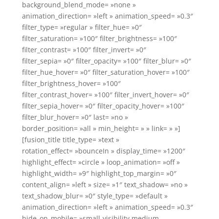
background_blend_mode= »none »
animation_direction= »left » animation_speed= »0.3″
filter_type= »regular » filter_hue= »0″
filter_saturation= »100″ filter_brightness= »100″
filter_contrast= »100″ filter_invert= »0″
filter_sepia= »0″ filter_opacity= »100″ filter_blur= »0″
filter_hue_hover= »0″ filter_saturation_hover= »100″
filter_brightness_hover= »100″
filter_contrast_hover= »100″ filter_invert_hover= »0″
filter_sepia_hover= »0″ filter_opacity_hover= »100″
filter_blur_hover= »0″ last= »no »
border_position= »all » min_height= » » link= » »]
[fusion_title title_type= »text »
rotation_effect= »bounceIn » display_time= »1200″
highlight_effect= »circle » loop_animation= »off »
highlight_width= »9″ highlight_top_margin= »0″
content_align= »left » size= »1″ text_shadow= »no »
text_shadow_blur= »0″ style_type= »default »
animation_direction= »left » animation_speed= »0.3″
hide_on_mobile= »small-visibility,medium-