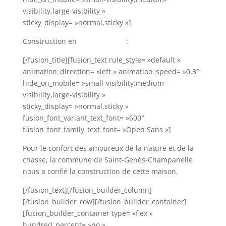
visibility,large-visibility »
sticky_display= »normal,sticky »]
Construction en
ossature bois
:
[/fusion_title][fusion_text rule_style= »default »
animation_direction= »left » animation_speed= »0.3″
hide_on_mobile= »small-visibility,medium-
visibility,large-visibility »
sticky_display= »normal,sticky »
fusion_font_variant_text_font= »600″
fusion_font_family_text_font= »Open Sans »]
Pour le confort des amoureux de la nature et de la
chasse, la commune de Saint-Genès-Champanelle
nous a confié la construction de cette maison.
[/fusion_text][/fusion_builder_column]
[/fusion_builder_row][/fusion_builder_container]
[fusion_builder_container type= »flex »
hundred_percent= »no »