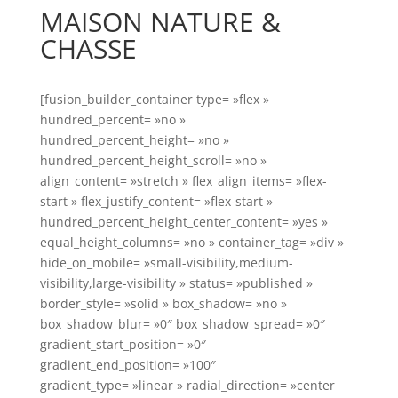
MAISON NATURE &
CHASSE
[fusion_builder_container type= »flex »
hundred_percent= »no »
hundred_percent_height= »no »
hundred_percent_height_scroll= »no »
align_content= »stretch » flex_align_items= »flex-
start » flex_justify_content= »flex-start »
hundred_percent_height_center_content= »yes »
equal_height_columns= »no » container_tag= »div »
hide_on_mobile= »small-visibility,medium-
visibility,large-visibility » status= »published »
border_style= »solid » box_shadow= »no »
box_shadow_blur= »0″ box_shadow_spread= »0″
gradient_start_position= »0″
gradient_end_position= »100″
gradient_type= »linear » radial_direction= »center