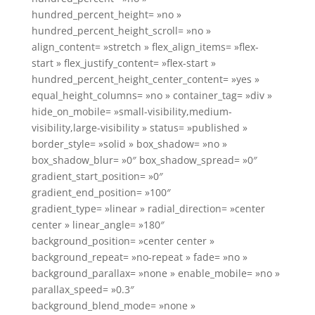
hundred_percent_height= »no »
hundred_percent_height_scroll= »no »
align_content= »stretch » flex_align_items= »flex-
start » flex_justify_content= »flex-start »
hundred_percent_height_center_content= »yes »
equal_height_columns= »no » container_tag= »div »
hide_on_mobile= »small-visibility,medium-
visibility,large-visibility » status= »published »
border_style= »solid » box_shadow= »no »
box_shadow_blur= »0″ box_shadow_spread= »0″
gradient_start_position= »0″
gradient_end_position= »100″
gradient_type= »linear » radial_direction= »center
center » linear_angle= »180″
background_position= »center center »
background_repeat= »no-repeat » fade= »no »
background_parallax= »none » enable_mobile= »no »
parallax_speed= »0.3″
background_blend_mode= »none »