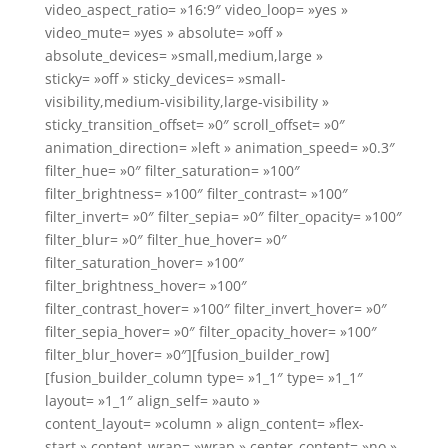
video_aspect_ratio= »16:9″ video_loop= »yes »
video_mute= »yes » absolute= »off »
absolute_devices= »small,medium,large »
sticky= »off » sticky_devices= »small-
visibility,medium-visibility,large-visibility »
sticky_transition_offset= »0″ scroll_offset= »0″
animation_direction= »left » animation_speed= »0.3″
filter_hue= »0″ filter_saturation= »100″
filter_brightness= »100″ filter_contrast= »100″
filter_invert= »0″ filter_sepia= »0″ filter_opacity= »100″
filter_blur= »0″ filter_hue_hover= »0″
filter_saturation_hover= »100″
filter_brightness_hover= »100″
filter_contrast_hover= »100″ filter_invert_hover= »0″
filter_sepia_hover= »0″ filter_opacity_hover= »100″
filter_blur_hover= »0″][fusion_builder_row]
[fusion_builder_column type= »1_1″ type= »1_1″
layout= »1_1″ align_self= »auto »
content_layout= »column » align_content= »flex-
start » content_wrap= »wrap » center_content= »no »