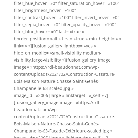
filter_hue_hover= »0″ filter_saturation_hover= »100″
filter_brightness_hover= »100″
filter_contrast_hover= »100″ filter_invert_hover= »0″
filter_sepia_hover= »0″ filter_opacity_hover= »100″
filter_blur_hover= »0″ last= »true »
border_position= »all » first= »true » min_height= » »
link= » »][fusion_gallery lightbox= »yes »
hide_on_mobile= »small-visibility,medium-
visibility,large-visibility »][fusion_gallery_image
image= »https://rdl-beaudonnat.com/wp-
content/uploads/2021/02/Construction-Ossature-
Bois-Maison-Nature-Chasse-Saint-Genès-
Champanelle-63-scaled.jpg »
image_id= »2006|large » linktarget= »_self » /]
[fusion_gallery_image image= »https://rdl-
beaudonnat.com/wp-
content/uploads/2021/02/Construction-Ossature-
Bois-Maison-Nature-Chasse-Saint-Genès-
Champanelle-63-Façade-Extérieure-scaled.jpg »
image_id= »2005|large » linktarget= »_self » /]