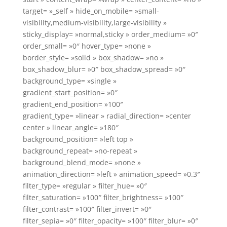
target= »_self » hide_on_mobile= »small-
visibility,medium-visibility,large-visibility »
sticky_display= »normal,sticky » order_medium= »0″
order_small= »0″ hover_type= »none »
border_style= »solid » box_shadow= »no »
box_shadow_blur= »0″ box_shadow_spread= »0″
background_type= »single »
gradient_start_position= »0″
gradient_end_position= »100″
gradient_type= »linear » radial_direction= »center
center » linear_angle= »180″
background_position= »left top »
background_repeat= »no-repeat »
background_blend_mode= »none »
animation_direction= »left » animation_speed= »0.3″
filter_type= »regular » filter_hue= »0″
filter_saturation= »100″ filter_brightness= »100″
filter_contrast= »100″ filter_invert= »0″
filter_sepia= »0″ filter_opacity= »100″ filter_blur= »0″