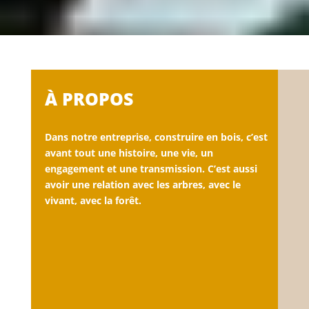
À PROPOS
Dans notre entreprise, construire en bois, c’est
avant tout une histoire, une vie, un
engagement et une transmission. C’est aussi
avoir une relation avec les arbres, avec le
vivant, avec la forêt.